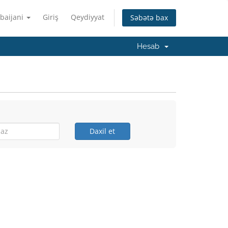
baijani
Giriş
Qeydiyyat
Səbətə bax
Hesab
Daxil et