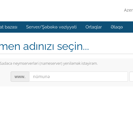
Azer
t bazası
Server/Şəbəkə vəziyyəti
Ortaqlar
Əlaqə
en adınızı seçin...
Sadəcə neymserverləri (nameserver) yeniləmək istəyirəm.
www.