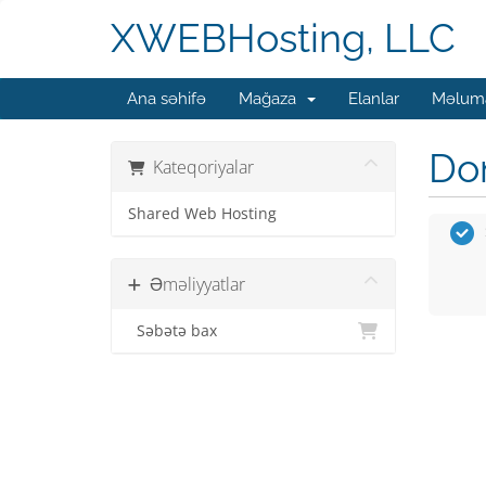
XWEBHosting, LLC
Ana səhifə
Mağaza
Elanlar
Məluma
Dom
Kateqoriyalar
Shared Web Hosting
Əməliyyatlar
Səbətə bax