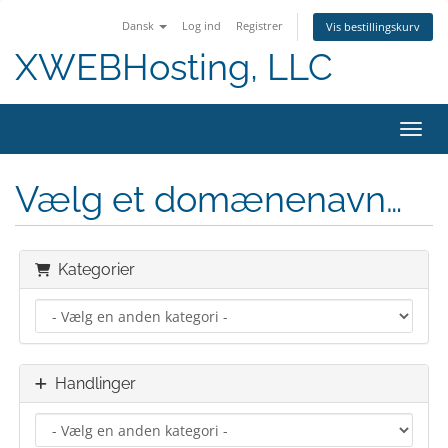
Dansk
Log ind
Registrer
Vis bestillingskurv
XWEBHosting, LLC
Skift
Vælg et domænenavn…
Kategorier
Handlinger